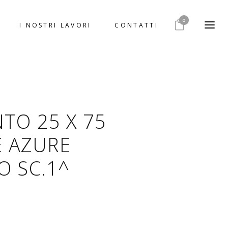
0
I NOSTRI LAVORI
CONTATTI
TO 25 X 75
 AZURE
O SC.1^