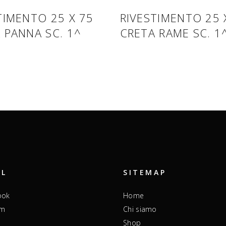
TIMENTO 25 X 75
RIVESTIMENTO 25 
 PANNA SC. 1^
CRETA RAME SC. 1
AL
SITEMAP
ook
Home
am
Chi siamo
Shop