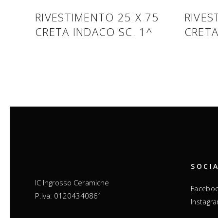
RIVESTIMENTO 25 X 75
RIVES
CRETA INDACO SC. 1^
CRETA
SOCI
IC Ingrosso Ceramiche
Facebo
P.Iva: 01204340861
Instagr